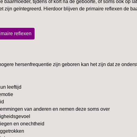
de baarmoeder, tijdens of kort na de geboorte, of soms ook op lat
t zijn geïntegreerd. Hierdoor blijven de primaire reflexen de 
imaire reflexen
ogere hersenfrequentie zijn geboren kan het zijn dat ze onder
un leeftijd
emotie
id
n stemmingen van anderen en nemen deze soms over
digheidsgevoel
liegen en onechtheid
ruggetrokken