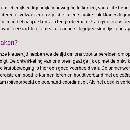
m letterlijk en figuurlijk in beweging te komen, vanuit de behoef
inderen of volwassenen zijn, die in leersituaties blokkades te
eiden in het aanpakken van leerproblemen. Braingym is dus be
an: leerkrachten, remedial teachers, logopedisten, fysiothera
maken?
nze kleutertijd hebben we de tijd om ons voor te bereiden om op
olgt. De ontwikkeling van ons brein gaat gelijk op met de ontwi
 De kruipbeweging is hier een goed voorbeeld van. De samenwerk
 vereiste om goed te kunnen leren en houdt verband met de coörd
aam (bijvoorbeeld de oog/hand-coördinatie). Als het goed is ver