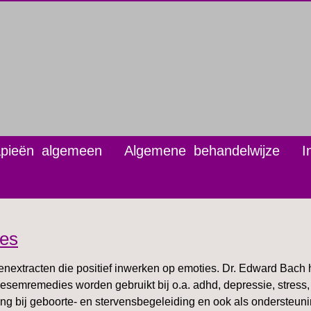
apieën algemeen
Algemene behandelwijze
I
es
nextracten die positief inwerken op emoties. Dr. Edward Bach
semremedies worden gebruikt bij o.a. adhd, depressie, stress, h
g bij geboorte- en stervensbegeleiding en ook als ondersteunin