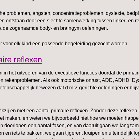
che problemen, angsten, concentratieproblemen, dyslexie, bedp
men ontstaan door een slechte samenwerking tussen linker- en re
a de zogenaamde body- en braingym oefeningen.
er voor elk kind een passende begeleiding gezocht worden.
aire reflexen
in het uitvoeren van de executieve functies doordat de primaire
ees en rekenproblemen. Als ook motorische onrust, ADD, ADHD, Dy
etenschappelijk bewezen dat d.m.v. gerichte oefeningen er blijv
zij en met een aantal primaire reflexen. Zonder deze reflexe
et maken, en weten we bijvoorbeeld niet hoe we moeten happe
xen doorlopen een aantal fasen, en van daaruit gaan we lang
 en iets te pakken, we gaan tijgeren, kruipen en uiteindelijk l