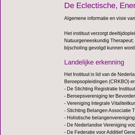
De Eclectische, Ene
Algemene informatie en visie van 
Het instituut verzorgt deeltijdop
Natuurgeneeskundig Therapeut; d
bijscholing gevolgd kunnen word
Landelijke erkenning
Het Instituut is lid van de Nede
Beroepsopleidingen (CRKBO) erk
- De Stichting Registratie Instit
- Beroepsvereniging ter Bevorde
- Vereniging Integrale Vitaliteitk
- Stichting Belangen Associati
- Holistische belangenverenigin
- De Nederlandse Vereniging vo
- De Federatie voor Additief Ge