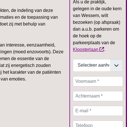
Als u de praktijk,
gelegen in de oude kern
kten, de indeling van deze
van Wessem, wilt
rmaties en de toepassing van
bezoeken (op afspraak)
doet zij met behulp van
dan a.u.b. parkeren om
de hoek op de
parkeerplaats van de
an interesse, eenzaamheid,
Kloosterlaan
.
llingen (moed enzovoorts). Deze
loemen de essentie van de
dat zij energetisch zouden
het karakter van de patiënten
n van emoties.