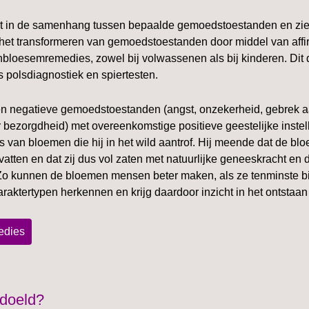
icht in de samenhang tussen bepaalde gemoedstoestanden en zie
et transformeren van gemoedstoestanden door middel van affi
bloesemremedies, zowel bij volwassenen als bij kinderen. Dit 
s polsdiagnostiek en spiertesten.
n negatieve gemoedstoestanden (angst, onzekerheid, gebrek a
 bezorgdheid) met overeenkomstige positieve geestelijke inste
s van bloemen die hij in het wild aantrof. Hij meende dat de b
vatten en dat zij dus vol zaten met natuurlijke geneeskracht en 
 kunnen de bloemen mensen beter maken, als ze tenminste bij 
araktertypen herkennen en krijg daardoor inzicht in het ontstaa
edies
edoeld?