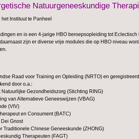
rgetische Natuurgeneeskundige Therap
het Instituut te Panheel
leidingen en is een 4-jarige HBO beroepsopleiding tot Eclectisch
aarnaast zijn er diverse vrije modules die op HBO niveau wo
en.
rlandse Raad voor Training en Opleiding (NRTO) en geregistreerd
end door o.a.:
uut Natuurlijke Gezondheidszorg (Stichting RING)
ring van Alternatieve Geneeswijzen (VBAG)
unde (VIV)
e Therapeut en Consument (BATC)
g Dei Gnost
or Traditionele Chinese Geneeskunde (ZHONG)
neeskundig Therapeuten (FAGT)