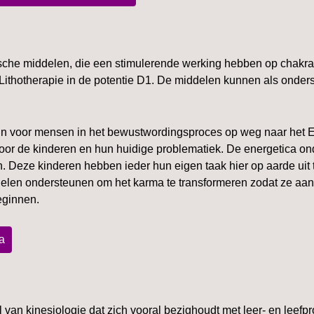
sche middelen, die een stimulerende werking hebben op chakra-,
 Lithotherapie in de potentie D1. De middelen kunnen als onde
un voor mensen in het bewustwordingsproces op weg naar het 
voor de kinderen en hun huidige problematiek. De energetica on
en. Deze kinderen hebben ieder hun eigen taak hier op aarde u
len ondersteunen om het karma te transformeren zodat ze aan h
eginnen.
a
 van kinesiologie dat zich vooral bezighoudt met leer- en leefp